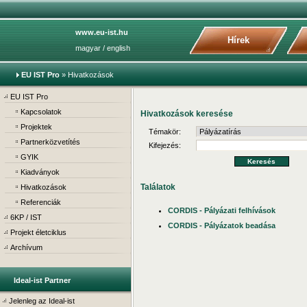
www.eu-ist.hu
Hírek
magyar
/
english
EU IST Pro
»
Hivatkozások
EU IST Pro
Kapcsolatok
Hivatkozások keresése
Projektek
Témakör:
Partnerközvetítés
Kifejezés:
GYIK
Kiadványok
Találatok
Hivatkozások
Referenciák
CORDIS - Pályázati felhívások
6KP / IST
CORDIS - Pályázatok beadása
Projekt életciklus
Archívum
Ideal-ist Partner
Jelenleg az Ideal-ist