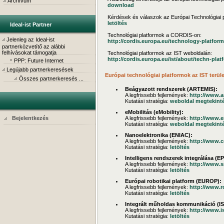
Archívum
download
Kérdések és válaszok az Európai Technológiai p
letöltés
Ideal-ist Partner
Technológiai platformok a CORDIS-on:
Jelenleg az Ideal-ist
http://cordis.europa.eu/technology-platform
partnerközvetítő az alábbi
felhívásokat támogatja
Technológiai platformok az IST weboldalán:
http://cordis.europa.eu/ist/about/techn-pla
PPP: Future Internet
Legújabb partnerkeresések
Európai technológiai platformok az IST terül
Összes partnerkeresés ...
Beágyazott rendszerek (ARTEMIS):
A legfrissebb fejlemények:
http://www.ar
Kutatási stratégia:
weboldal megtekint
eMobilitás (eMobility):
Bejelentkezés
A legfrissebb fejlemények:
http://www.e
Kutatási stratégia:
weboldal megtekint
Nanoelektronika (ENIAC):
A legfrissebb fejlemények:
http://www.co
Kutatási stratégia:
letöltés
Intelligens rendszerek integrálása (E
A legfrissebb fejlemények:
http://www.s
Kutatási stratégia:
letöltés
Európai robotikai platform (EUROP):
A legfrissebb fejlemények:
http://www.r
Kutatási stratégia:
letöltés
Integrált műholdas kommunikáció (IS
A legfrissebb fejlemények:
http://www.is
Kutatási stratégia:
letöltés