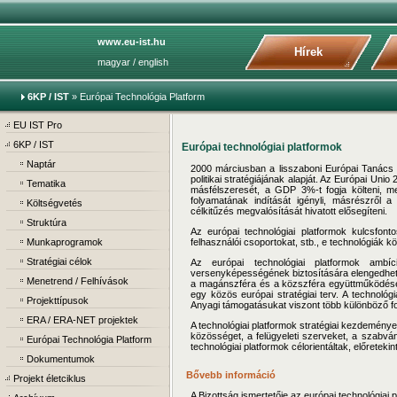
www.eu-ist.hu
Hírek
magyar
/
english
6KP / IST
»
Európai Technológia Platform
EU IST Pro
6KP / IST
Európai technológiai platformok
Naptár
2000 márciusban a lisszaboni Európai Tanács 
politikai stratégiájának alapját. Az Európai Uni
Tematika
másfélszeresét, a GDP 3%-t fogja költeni, me
folyamatának indítását igényli, másrészről 
Költségvetés
célkitűzés megvalósítását hivatott elősegíteni.
Struktúra
Az európai technológiai platformok kulcsfonto
Munkaprogramok
felhasználói csoportokat, stb., e technológiák 
Stratégiai célok
Az európai technológiai platformok ambí
versenyképességének biztosítására elengedhete
Menetrend / Felhívások
a magánszféra és a közszféra együttműködésév
egy közös európai stratégiai terv. A technológi
Projekttípusok
Anyagi támogatásukat viszont több különböző for
ERA / ERA-NET projektek
A technológiai platformok stratégiai kezdeménye
közösséget, a felügyeleti szerveket, a szabvány
Európai Technológia Platform
technológiai platformok célorientáltak, előretekin
Dokumentumok
Bővebb információ
Projekt életciklus
A Bizottság ismertetője az európai technológiai p