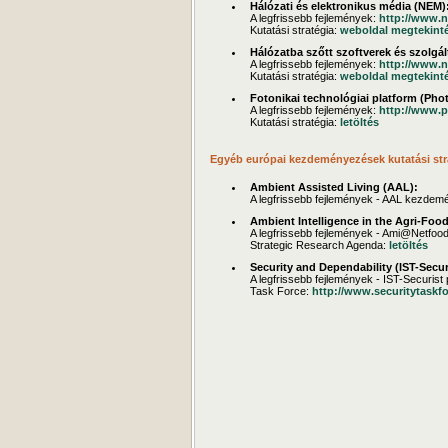
Hálózati és elektronikus média (NEM)
A legfrissebb fejlemények:
http://www.n
Kutatási stratégia:
weboldal megtekint
Hálózatba szőtt szoftverek és szolgá
A legfrissebb fejlemények:
http://www.
Kutatási stratégia:
weboldal megtekint
Fotonikai technológiai platform (Pho
A legfrissebb fejlemények:
http://www.p
Kutatási stratégia:
letöltés
Egyéb európai kezdeményezések kutatási stra
Ambient Assisted Living (AAL):
A legfrissebb fejlemények - AAL kezde
Ambient Intelligence in the Agri-Fo
A legfrissebb fejlemények - Ami@Netfood
Strategic Research Agenda:
letöltés
Security and Dependability (IST-Secur
A legfrissebb fejlemények - IST-Securist 
Task Force:
http://www.securitytaskfo