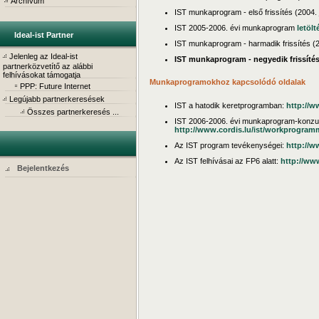
Archívum
IST munkaprogram - első frissítés (2004. 
IST 2005-2006. évi munkaprogram
letölt
Ideal-ist Partner
IST munkaprogram - harmadik frissítés (
Jelenleg az Ideal-ist
IST munkaprogram - negyedik frissíté
partnerközvetítő az alábbi
felhívásokat támogatja
Munkaprogramokhoz kapcsolódó oldalak
PPP: Future Internet
Legújabb partnerkeresések
IST a hatodik keretprogramban:
http://ww
Összes partnerkeresés ...
IST 2006-2006. évi munkaprogram-konzult
http://www.cordis.lu/ist/workprogram
Az IST program tevékenységei:
http://ww
Az IST felhívásai az FP6 alatt:
http://www
Bejelentkezés