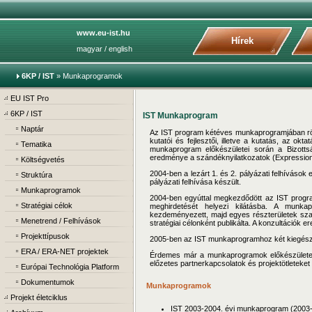
www.eu-ist.hu
Hírek
magyar
/
english
6KP / IST
»
Munkaprogramok
EU IST Pro
6KP / IST
IST Munkaprogram
Naptár
Az IST program kétéves munkaprogramjában rögz
kutatói és fejlesztői, illetve a kutatás, az o
Tematika
munkaprogram előkészületei során a Bizottsá
eredménye a szándéknyilatkozatok (Expressions
Költségvetés
2004-ben a lezárt 1. és 2. pályázati felhíváso
Struktúra
pályázati felhívása készült.
Munkaprogramok
2004-ben egyúttal megkezdődött az IST progra
Stratégiai célok
meghirdetését helyezi kilátásba. A munka
kezdeményezett, majd egyes részterületek szaké
Menetrend / Felhívások
stratégiai célonként publikálta. A konzultációk
Projekttípusok
2005-ben az IST munkaprogramhoz két kiegészítés
ERA / ERA-NET projektek
Érdemes már a munkaprogramok előkészületeibe
előzetes partnerkapcsolatok és projektötleteket 
Európai Technológia Platform
Dokumentumok
Munkaprogramok
Projekt életciklus
IST 2003-2004. évi munkaprogram (2003-